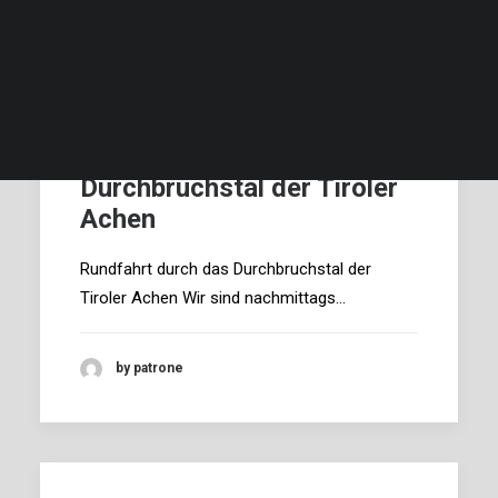
Beschreibung und Bilder…
Verfügbarkeit …
Preise und Bedingungen…
Finde deinen Termin, deinen Preis und buche…
Rundfahrt durch das
Durchbruchstal der Tiroler
Achen
Rundfahrt durch das Durchbruchstal der
Tiroler Achen Wir sind nachmittags…
by patrone