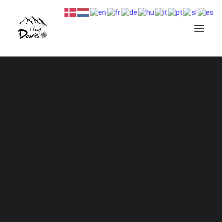
Beschreibung und Bilder…
Verfügbarkeit …
Preise und Bedingungen…
Finde deinen Termin, deinen Preis und buche…
Beschreibung und Bilder…
Verfügbarkeit …
Preise und Bedingungen…
Finde deinen Termin, deinen Preis und buche…
Beschreibung und Bilder…
Verfügbarkeit …
Preise und Bedingungen…
Finde deinen Termin, deinen Preis und buche…