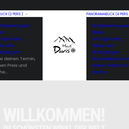
LICK (2 PERS.)
PANORAMABLICK (4 PERS.
chreibung und
Beschreibung un
er…
Bilder…
fügbarkeit …
Verfügbarkeit …
ise und
Preise und
ingungen…
Bedingungen…
de deinen Termin,
Finde deinen Term
nen Preis und
deinen Preis und
he…
buche…
W
I
L
L
K
O
M
M
E
N
!
I
M
S
C
H
Ö
N
S
T
E
N
W
I
N
K
L
D
E
R
W
E
L
T