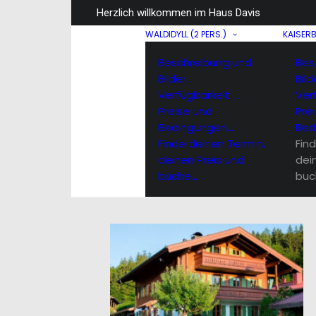
Herzlich willkommen im Haus Davis
WALDIDYLL (2 PERS.)
KAISERB
Beschreibung und
Bes
Bilder…
Bild
Verfügbarkeit …
Ver
Preise und
Pre
Bedingungen…
Bed
Finde deinen Termin,
Fin
deinen Preis und
dei
buche…
buc