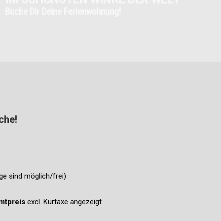
B
u
c
h
e
D
i
r
D
e
i
n
e
F
e
r
i
e
n
w
o
h
n
u
n
g
!
che!
e sind möglich/frei)
mtpreis
excl. Kurtaxe angezeigt