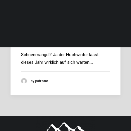
Beschreibung und Bilder…
Verfügbarkeit …
Preise und Bedingungen…
Finde deinen Termin, deinen Preis und buche…
Der Winter is auf'm Berg!
Schneemangel? Ja der Hochwinter lässt
dieses Jahr wirklich auf sich warten.…
by patrone