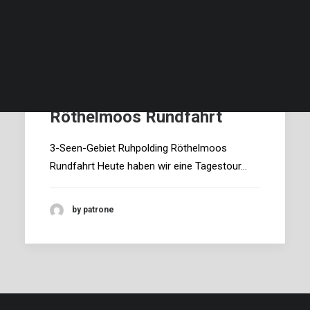
Beschreibung und Bilder…
Verfügbarkeit …
Preise und Bedingungen…
Finde deinen Termin, deinen Preis und buche…
3-Seen-Gebiet Ruhpolding
Röthelmoos Rundfahrt
3-Seen-Gebiet Ruhpolding Röthelmoos
Rundfahrt Heute haben wir eine Tagestour…
by patrone