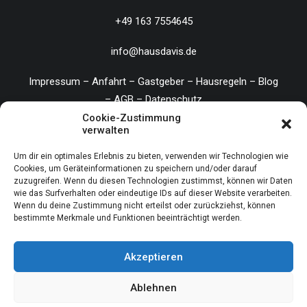
+49 163 7554645
info@hausdavis.de
Impressum
–
Anfahrt
–
Gastgeber
–
Hausregeln
–
Blog
–
AGB
–
Datenschutz
Cookie-Zustimmung
verwalten
Um dir ein optimales Erlebnis zu bieten, verwenden wir Technologien wie
© 2026 Haus Davis.
All rights reserved
Cookies, um Geräteinformationen zu speichern und/oder darauf
zuzugreifen. Wenn du diesen Technologien zustimmst, können wir Daten
wie das Surfverhalten oder eindeutige IDs auf dieser Website verarbeiten.
Wenn du deine Zustimmung nicht erteilst oder zurückziehst, können
bestimmte Merkmale und Funktionen beeinträchtigt werden.
Akzeptieren
© 2026 Haus Davis. All rights reserved
Ablehnen