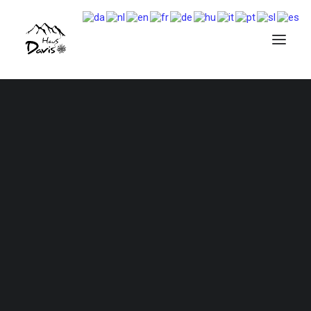
Beschreibung und Bilder…
Verfügbarkeit …
Preise und Bedingungen…
Finde deinen Termin, deinen Preis und buche…
Beschreibung und Bilder…
Verfügbarkeit …
Preise und Bedingungen…
Finde deinen Termin, deinen Preis und buche…
Beschreibung und Bilder…
Verfügbarkeit …
Preise und Bedingungen…
Finde deinen Termin, deinen Preis und buche…