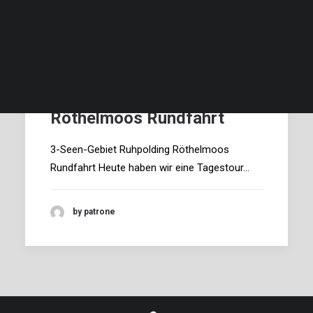
Beschreibung und Bilder…
Verfügbarkeit …
Preise und Bedingungen…
Finde deinen Termin, deinen Preis und buche…
3-Seen-Gebiet Ruhpolding
Röthelmoos Rundfahrt
3-Seen-Gebiet Ruhpolding Röthelmoos
Rundfahrt Heute haben wir eine Tagestour…
by patrone