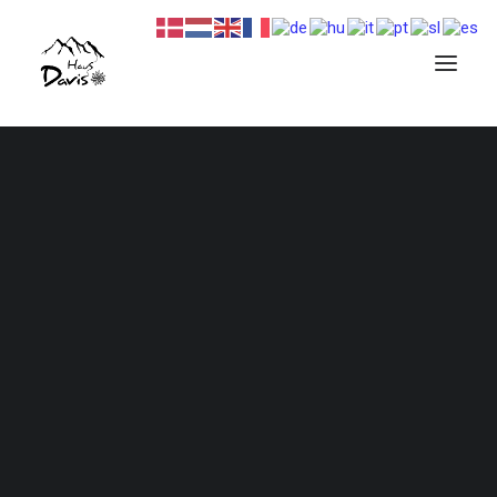
Beschreibung und Bilder…
Verfügbarkeit …
Preise und Bedingungen…
Finde deinen Termin, deinen Preis und buche…
Beschreibung und Bilder…
Verfügbarkeit …
Preise und Bedingungen…
Finde deinen Termin, deinen Preis und buche…
Beschreibung und Bilder…
Verfügbarkeit …
Preise und Bedingungen…
Finde deinen Termin, deinen Preis und buche…