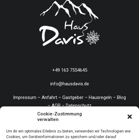
+49 163 7554645
info@hausdavis.de
Impressum
–
Anfahrt
–
Gastgeber
–
Hausregeln
–
Blog
–
AGB
–
Datenschutz
Cookie-Zustimmung
verwalten
Um dir ein optimales Erlebnis zu bieten, verwenden wir Technologien wie
© 2026 Haus Davis.
All rights reserved
Cookies, um Geräteinformationen zu speichern und/oder darauf