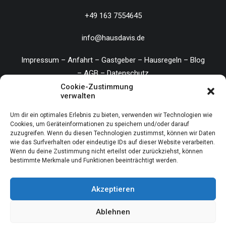
+49 163 7554645
info@hausdavis.de
Impressum
–
Anfahrt
–
Gastgeber
–
Hausregeln
–
Blog
–
AGB
–
Datenschutz
Cookie-Zustimmung
verwalten
Um dir ein optimales Erlebnis zu bieten, verwenden wir Technologien wie
© 2026 Haus Davis.
All rights reserved
Cookies, um Geräteinformationen zu speichern und/oder darauf
zuzugreifen. Wenn du diesen Technologien zustimmst, können wir Daten
wie das Surfverhalten oder eindeutige IDs auf dieser Website verarbeiten.
Wenn du deine Zustimmung nicht erteilst oder zurückziehst, können
bestimmte Merkmale und Funktionen beeinträchtigt werden.
Akzeptieren
© 2026 Haus Davis. All rights reserved
Ablehnen