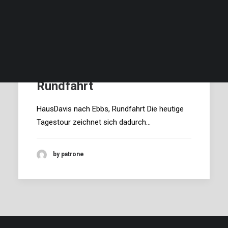
Beschreibung und Bilder…
Verfügbarkeit …
Preise und Bedingungen…
Finde deinen Termin, deinen Preis und buche…
HausDavis nach Ebbs,
Rundfahrt
HausDavis nach Ebbs, Rundfahrt Die heutige
Tagestour zeichnet sich dadurch…
by patrone