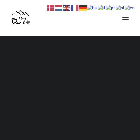
Beschreibung und Bilder…
Verfügbarkeit …
Preise und Bedingungen…
Finde deinen Termin, deinen Preis und buche…
Beschreibung und Bilder…
Verfügbarkeit …
Preise und Bedingungen…
Finde deinen Termin, deinen Preis und buche…
Beschreibung und Bilder…
Verfügbarkeit …
Preise und Bedingungen…
Finde deinen Termin, deinen Preis und buche…